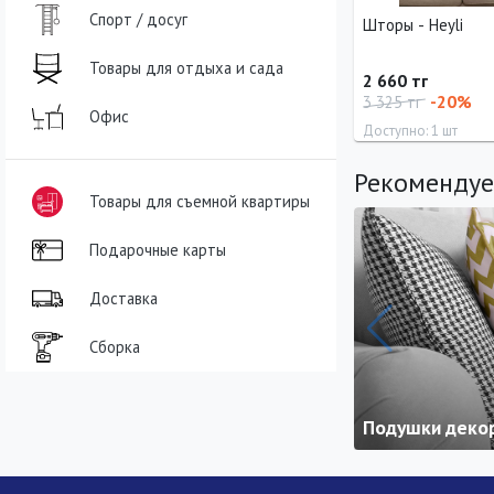
Спорт / досуг
Шторы - Heyli
Товары для отдыха и сада
2 660 тг
-20%
3 325 тг
Офис
Доступно: 1 шт
Рекомендуе
Длина
Ширина
160 см
37 см
Товары для съемной квартиры
Подарочные карты
Доставка
Сборка
Подушки деко