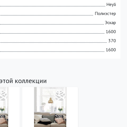
Heyli
Полиэстер
Эскар
1600
370
1600
 этой коллекции