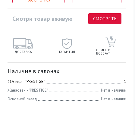
РАССРОЧКУ
Смотри товар вживую
СМОТРЕТЬ
ОБМЕН И
ДОСТАВКА
ГАРАНТИЯ
ВОЗВРАТ
Наличие в салонах
31А мкр. - "PRESTIGE"
1
Жанаозен - "PRESTIGE"
Нет в наличии
Основной склад
Нет в наличии
Производитель: Эскар
Cтрана бренда: Россия
Материал портьеры: Жаккард
Состав портьеры: 100% полиэстер