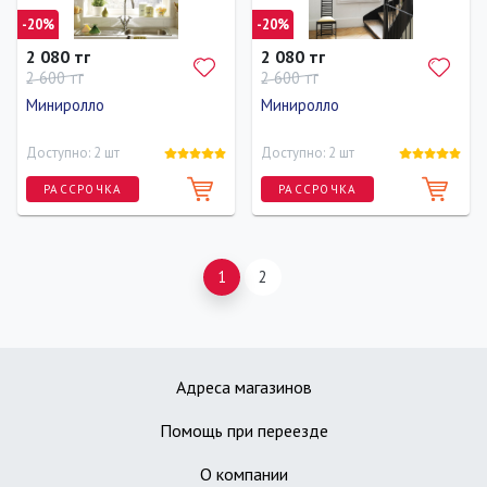
-20%
-20%
2 080 тг
2 080 тг
2 600 тг
2 600 тг
Миниролло
Миниролло
Доступно: 2 шт
Доступно: 2 шт
РАССРОЧКА
РАССРОЧКА
Длина
Ширина
Высота
Длина
Ширина
Высота
170 см
37 см
170 см
170 см
37 см
170 см
1
2
Адреса магазинов
Помощь при переезде
О компании