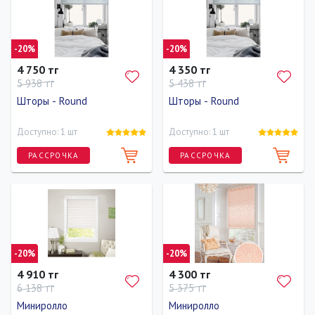
160 см
37 см
160 см
160 см
83 см
160 см
-20%
-20%
4 750 тг
4 350 тг
5 938 тг
5 438 тг
Шторы - Round
Шторы - Round
Доступно: 1 шт
Доступно: 1 шт
РАССРОЧКА
РАССРОЧКА
Длина
Ширина
Высота
Длина
Ширина
Высота
160 см
83 см
160 см
160 см
73 см
160 см
-20%
-20%
4 910 тг
4 300 тг
6 138 тг
5 375 тг
Миниролло
Миниролло