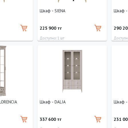
Шкаф - SIENA
Шк
225 900 тг
290 20
Доступно: 1 шт
Доступно
Глубина
Ширина
Высота
Глубина
Ширина
40 см
90 см
150 см
40 см
90 см
FLORENCIA
Шкаф - DALIA
Шкаф -
337 600 тг
231 00