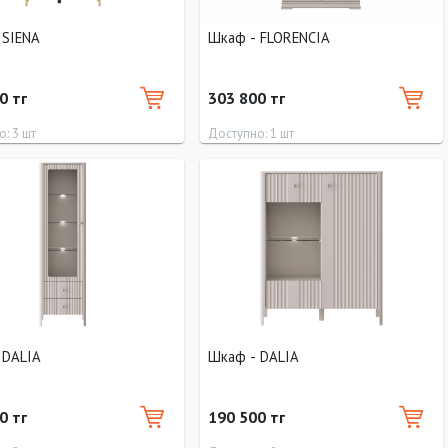
аф - SIENA
Шкаф - FLORENCIA
0 тг
303 800 тг
: 3 шт
Доступно: 1 шт
Высота
Глубина
Ширина
Высота
Глубина
200 см
40 см
110 см
220 см
50 см
 DALIA
Шкаф - DALIA
0 тг
190 500 тг