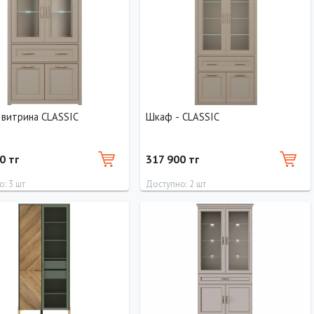
Шкаф - витрина CLASSIC
Шкаф - CLASSIC
0 тг
317 900 тг
: 3 шт
Доступно: 2 шт
Высота
Глубина
Ширина
Высота
Глубина
170 см
40 см
100 см
200 см
40 см