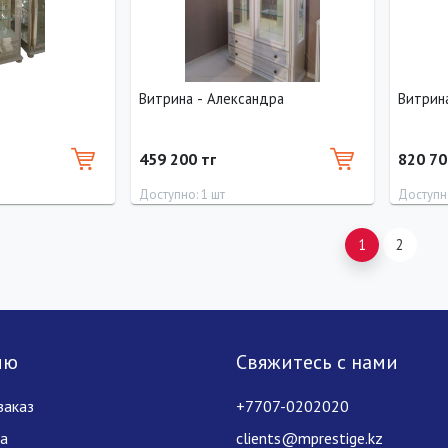
Витрина - Александра
Витрин
459 200 тг
820 70
Доступно: 1 шт
Доступно
Высота
Длина
Ширина
Высота
Длина
1
2
210 см
115 см
44 см
215 см
0 см
лю
Свяжитесь с нами
заказ
+7707-0202020
за
clients@mprestige.kz