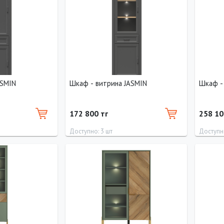
витрина JASMIN
Шкаф - витрина JASMIN
172 800 тг
258 10
Доступно: 3 шт
Доступно
Глубина
Ширина
Высота
Глубина
Ширина
40 см
70 см
200 см
40 см
100 см