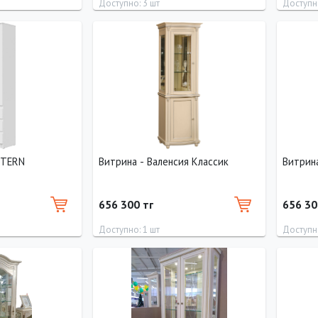
Доступно: 3 шт
Доступно
Глубина
Ширина
Высота
Глубина
Ширина
50 см
100 см
200 см
40 см
60 см
STERN
Витрина - Валенсия Классик
Витрина
656 300 тг
656 30
Доступно: 1 шт
Доступно
Высота
Длина
Ширина
Высота
Длина
200 см
0 см
70 см
220 см
0 см