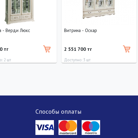
а - Верди Люкс
Витрина - Оскар
0 тг
2 551 700 тг
: 2 шт
Доступно: 3 шт
Ширина
Высота
Длина
Ширина
Высота
110 см
200 см
0 см
190 см
210 см
Способы оплаты