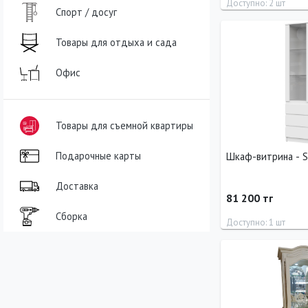
Доступно: 2 шт
Спорт / досуг
Ширина
Высота
Товары для отдыха и сада
60 см
220 см
Офис
Товары для съемной квартиры
Подарочные карты
Шкаф-витрина - 
Доставка
81 200 тг
Сборка
Доступно: 1 шт
Длина
Ширина
50 см
40 см