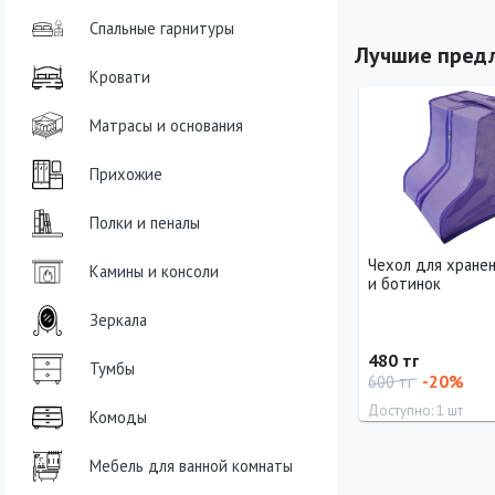
Спальные гарнитуры
Лучшие пред
Кровати
Матрасы и основания
Прихожие
Полки и пеналы
Часы песочные
Чехол для хранен
Камины и консоли
и ботинок
Зеркала
2 510 тг
480 тг
Тумбы
-50%
-20%
-20%
3 138 тг
600 тг
шт
Доступно: 1 шт
Доступно: 1 шт
Комоды
Мебель для ванной комнаты