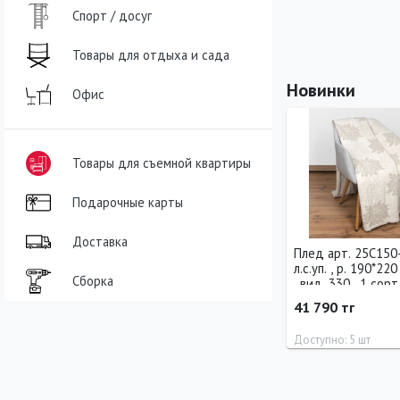
Спорт / досуг
Товары для отдыха и сада
Новинки
Офис
Товары для съемной квартиры
Подарочные карты
Доставка
Плед арт. 25С150
л.с.уп. , р. 190*220
Сборка
, вид. 330 , 1 сорт
хлопок-19
41 790 тг
Доступно: 5 шт
Длина
Ширина
22 см
19 см