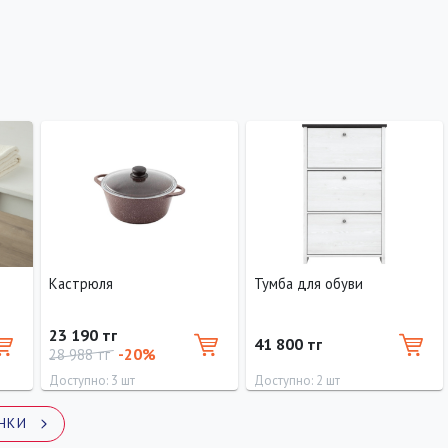
Кастрюля
Тумба для обуви
23 190 тг
41 800 тг
-20%
28 988 тг
Доступно: 3 шт
Доступно: 2 шт
НКИ
Ширина
Высота
Глубина
80 см
130 см
20 см