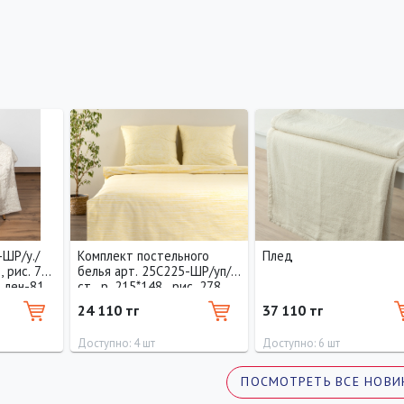
-ШР/у./
Комплект постельного
Плед
 , рис. 771
белья арт. 25С225-ШР/уп/
, лен-81
ст , р. 215*148 , рис. 278 ,
вид. 1 , 1 сорт хлопок-100
24 110 тг
37 110 тг
Доступно: 4 шт
Доступно: 6 шт
ПОСМОТРЕТЬ ВСЕ НОВИ
Длина
Ширина
Длина
Ширина
215 см
145 см
20 см
19 см