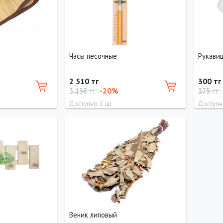
Часы песочные
Рукави
2 510 тг
300 тг
-20%
3 138 тг
375 тг
Доступно: 1 шт
Доступно
Длина
Ширина
30 см
5 см
о
Веник липовый