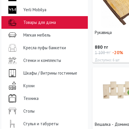
Yerli Mobilya
Товары для дома
Рукавица
Мягкая мебель
880 тг
Кресла пуфы банкетки
-20%
1 100 тг
Стенки и комплекты
Доступно: 6 шт
Длина
Ширина
Шкафы / Витрины гостинные
27 см
20 см
Кухни
Техника
Столы
Стулья и табуреты
Вешалка - Домин