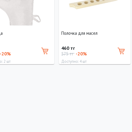
ца
Полочка для масел
460 тг
-20%
-20%
575 тг
: 2 шт
Доступно: 4 шт