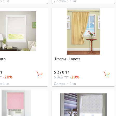
: 1 шт
Доступно: 1 шт
Ширина
Высота
Длина
Ширина
Высота
37 см
160 см
160 см
83 см
160 см
лло
Шторы - Loneta
тг
5 370 тг
-20%
-20%
г
6 713 тг
: 1 шт
Доступно: 1 шт
Ширина
Высота
Длина
Ширина
90 см
160 см
130 см
180 см