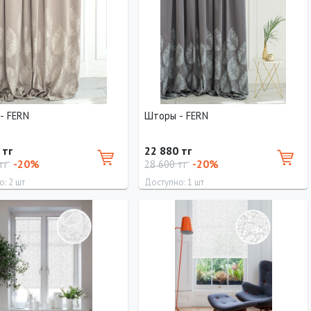
- FERN
Шторы - FERN
 тг
22 880 тг
-20%
-20%
 тг
28 600 тг
: 2 шт
Доступно: 1 шт
Ширина
Длина
Ширина
300 см
290 см
300 см