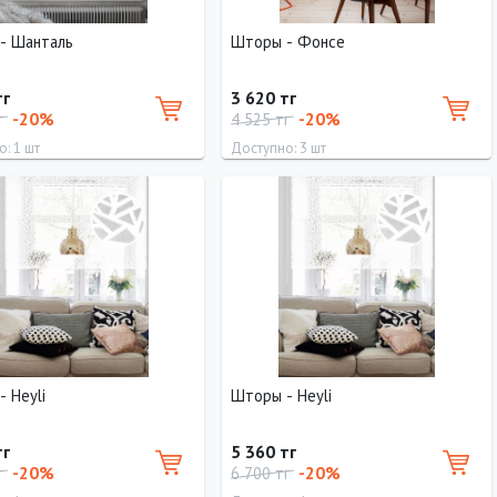
- Шанталь
Шторы - Фонсе
тг
3 620 тг
-20%
-20%
г
4 525 тг
: 1 шт
Доступно: 3 шт
Ширина
Высота
Длина
Ширина
Высота
73 см
160 см
160 см
83 см
160 см
 Heyli
Шторы - Heyli
тг
5 360 тг
-20%
-20%
г
6 700 тг