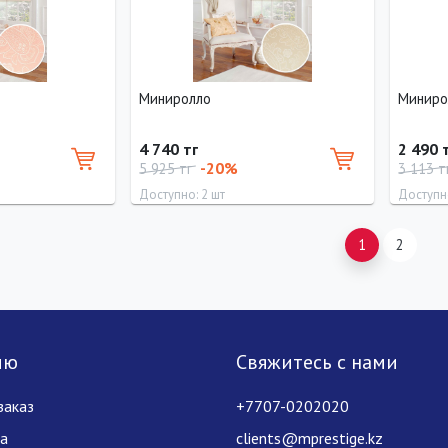
Миниролло
Миниро
4 740 тг
2 490 
-20%
5 925 тг
3 113 т
Доступно: 2 шт
Доступно
Длина
Ширина
Высота
Длина
1
2
160 см
83 см
160 см
160 см
лю
Свяжитесь с нами
заказ
+7707-0202020
за
clients@mprestige.kz