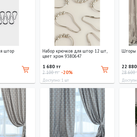
ля штор
Набор крючков для штор 12 шт,
Шторы 
цвет хром 9380647
1 680 тг
22 880
-20%
2 100 тг
28 600
Доступно: 1 шт
Доступно
Длина
290 см