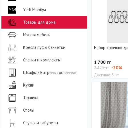
Yerli Mobilya
Товары для дома
Мягкая мебель
Кресла пуфы банкетки
Набор крючков д
Стенки и комплекты
1 700 тг
-20%
2 125 тг
Шкафы / Витрины гостинные
Доступно: 5 шт
Кухни
Техника
Столы
Стулья и табуреты