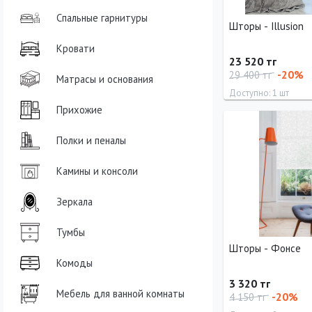
Спальные гарнитуры
Шторы - Illusion
Кровати
23 520 тг
-20%
29 400 тг
Матрасы и основания
Доступно: 1 шт
Прихожие
Длина
Ширина
295 см
200 см
Полки и пеналы
Камины и консоли
Зеркала
Тумбы
Шторы - Фонсе
Комоды
3 320 тг
Мебель для ванной комнаты
-20%
4 150 тг