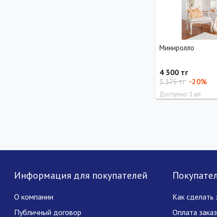
Миниролло
4 300 тг
-20%
5 375 тг
Доступно: 1 шт
Длина
Ширина
160 см
68 см
Информация для покупателей
Покупате
О компании
Как сделать 
Публичный договор
Оплата зака