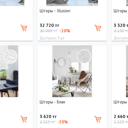
Шторы - Illusion
Шторы 
32 720 тг
3 320 
-20%
40 900 тг
4 150 т
Доступно: 3 шт
Доступно
Длина
Ширина
Длина
295 см
200 см
160 см
Шторы - Блан
Шторы -
3 620 тг
2 660 
-20%
4 525 тг
3 325 т