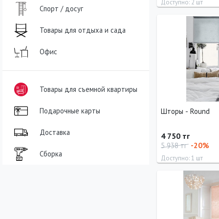
Доступно: 2 шт
Спорт / досуг
Длина
Ширина
Товары для отдыха и сада
160 см
73 см
Офис
Товары для съемной квартиры
Подарочные карты
Шторы - Round
Доставка
4 750 тг
-20%
5 938 тг
Сборка
Доступно: 1 шт
Длина
Ширина
160 см
83 см