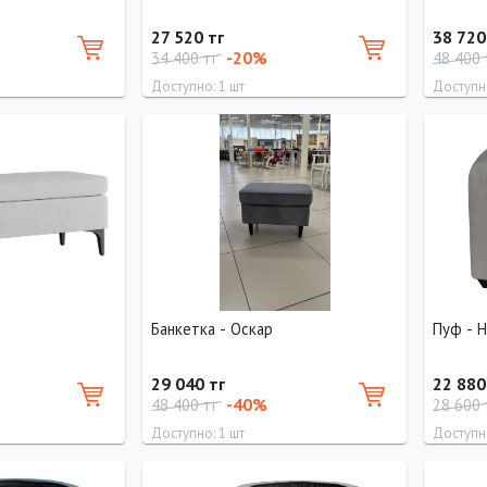
27 520 тг
38 720
-20%
34 400 тг
48 400
Доступно: 1 шт
Доступно
Глубина
Длина
40 см
0 см
Банкетка - Оскар
Пуф - 
29 040 тг
22 880
-40%
48 400 тг
28 600
Доступно: 1 шт
Доступно
Глубина
Длина
Ширина
Высота
Длина