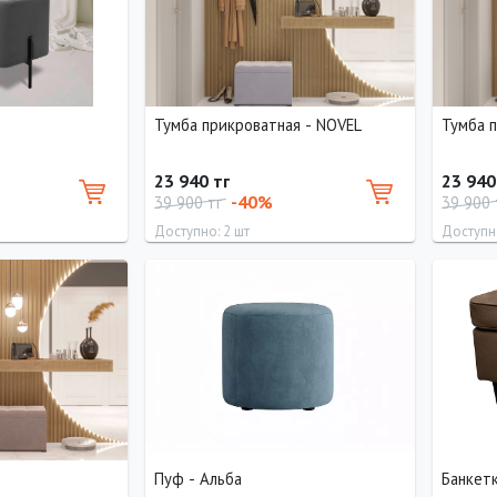
Тумба прикроватная - NOVEL
Тумба 
23 940 тг
23 940
-40%
39 900 тг
39 900
Доступно: 2 шт
Доступно
Глубина
Длина
Ширина
Высота
Длина
40 см
40 см
60 см
40 см
40 см
Пуф - Альба
Банкетк