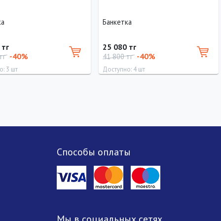
ка
Банкетка
 тг
25 080 тг
-40%
-40%
 тг
41 800 тг
: 3 шт
Доступно: 4 шт
Ширина
Высота
Длина
Ширина
Высота
50 см
50 см
0 см
50 см
50 см
Способы оплаты
Мы в социальных сетях