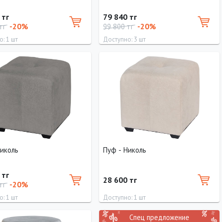
 тг
79 840 тг
-20%
-20%
 тг
99 800 тг
: 1 шт
Доступно: 3 шт
Ширина
Высота
Длина
Высота
60 см
40 см
121 см
40 см
Николь
Пуф - Николь
 тг
28 600 тг
-20%
 тг
: 1 шт
Доступно: 1 шт
Спец предложение
Ширина
Высота
Длина
Ширина
Высота