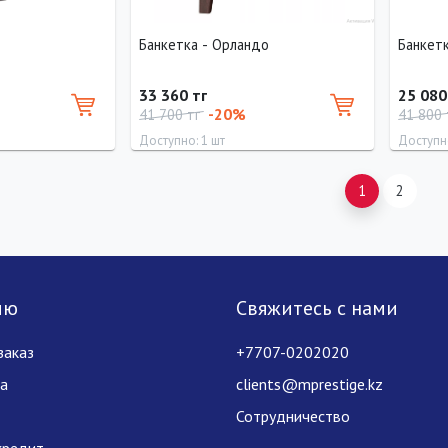
Банкетка - Орландо
Банкет
33 360 тг
25 080
-20%
41 700 тг
41 800
Доступно: 1 шт
Доступно
Высота
Ширина
Высота
Глубина
Длина
1
2
40 см
60 см
30 см
40 см
0 см
лю
Свяжитесь с нами
заказ
+7707-0202020
за
clients@mprestige.kz
Сотрудничество