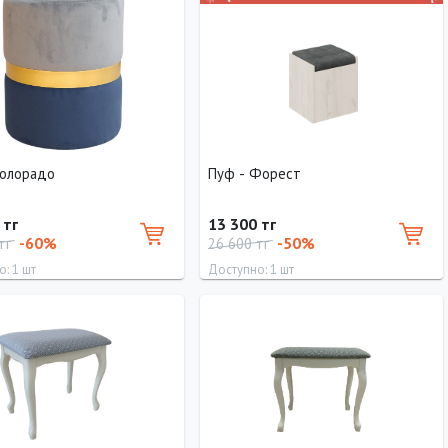
40 см
40 см
0 см
40 см
40 см
Колорадо
Пуф - Форест
 тг
13 300 тг
-60%
-50%
 тг
26 600 тг
: 1 шт
Доступно: 1 шт
Ширина
Высота
Длина
Ширина
Высота
40 см
40 см
39.2 см
40 см
40 см