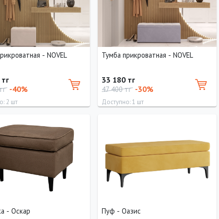
прикроватная - NOVEL
Тумба прикроватная - NOVEL
 тг
33 180 тг
-40%
-30%
 тг
47 400 тг
: 2 шт
Доступно: 1 шт
Ширина
Высота
Ширина
Высота
Глубина
60 см
40 см
100 см
40 см
40 см
а - Оскар
Пуф - Оазис