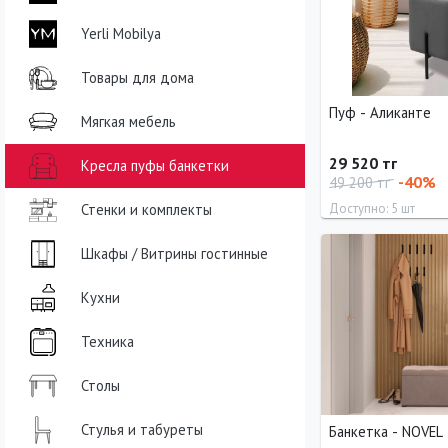
Yerli Mobilya
Товары для дома
Пуф - Аликанте
Мягкая мебель
29 520 тг
Кресла пуфы банкетки
-40%
49 200 тг
Стенки и комплекты
Доступно: 5 шт
Ширина
Высота
Шкафы / Витрины гостинные
40 см
40 см
Кухни
Техника
Столы
Стулья и табуреты
Банкетка - NOVEL