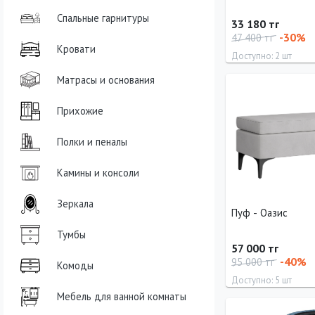
Спальные гарнитуры
33 180 тг
-30%
47 400 тг
Кровати
Доступно: 2 шт
Матрасы и основания
Ширина
Высота
100 см
40 см
Прихожие
Полки и пеналы
Камины и консоли
Зеркала
Пуф - Оазис
Тумбы
57 000 тг
-40%
95 000 тг
Комоды
Доступно: 5 шт
Мебель для ванной комнаты
Длина
Высота