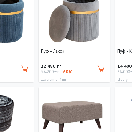
46 см
0 см
60 см
40 см
0 см
Пуф - Лакси
Пуф - 
22 480 тг
14 400
-60%
56 200 тг
36 000
Доступно: 4 шт
Доступно
Высота
Длина
Ширина
Высота
Длина
40 см
0 см
40 см
40 см
0 см