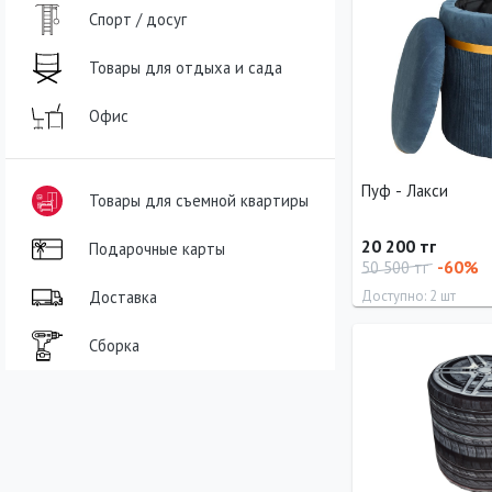
121 см
20 см
Спорт / досуг
Товары для отдыха и сада
Офис
Пуф - Лакси
Товары для съемной квартиры
20 200 тг
Подарочные карты
-60%
50 500 тг
Доставка
Доступно: 2 шт
Длина
Ширина
Сборка
0 см
40 см