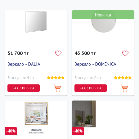
Новинка
51 700 тг
45 500 тг
Зеркало - DALIA
Зеркало - DOMENICA
Доступно: 4 шт
Доступно: 2 шт
РАССРОЧКА
РАССРОЧКА
Ширина
Высота
Глубина
Ширина
Высота
Глубина
100 см
70 см
2 см
80 см
80 см
2 см
-40%
-40%