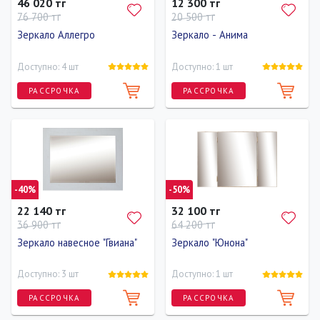
46 020 тг
12 300 тг
76 700 тг
20 500 тг
Зеркало Аллегро
Зеркало - Анима
Доступно: 4 шт
Доступно: 1 шт
РАССРОЧКА
РАССРОЧКА
Длина
Ширина
Высота
Ширина
Высота
Глубина
0 см
80 см
80 см
90 см
60 см
2 см
-40%
-50%
22 140 тг
32 100 тг
36 900 тг
64 200 тг
Зеркало навесное "Гвиана"
Зеркало "Юнона"
Доступно: 3 шт
Доступно: 1 шт
РАССРОЧКА
РАССРОЧКА