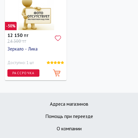
Длина
Ширина
Высота
Длина
Ширина
Высота
80 см
80 см
100 см
90 см
90 см
90 см
-50%
12 150 тг
24 300 тг
Зеркало - Лика
Доступно: 1 шт
РАССРОЧКА
Ширина
Высота
60 см
80 см
Адреса магазинов
Помощь при переезде
О компании