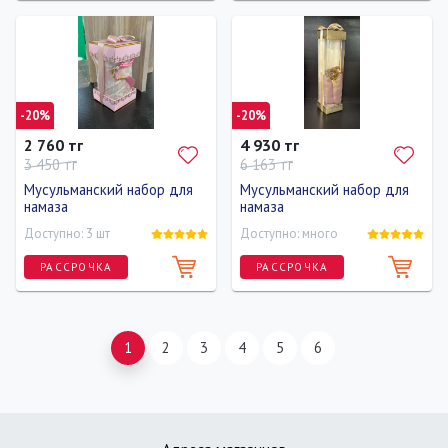
Длина
Ширина
44 см
37 см
-20%
-20%
2 760 тг
4 930 тг
3 450 тг
6 163 тг
Мусульманский набор для
Мусульманский набор для
намаза
намаза
Доступно: 3 шт
Доступно: много
РАССРОЧКА
РАССРОЧКА
1
2
3
4
5
6