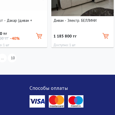
т - Дакар (диван +
Диван - Электр. БЕЛЛИНИ
0 тг
1 185 800 тг
-40%
00 тг
: 1 шт
Доступно: 1 шт
Ширина
Высота
Длина
Ширина
Высота
...
10
110 см
100 см
290 см
110 см
90 см
Способы оплаты