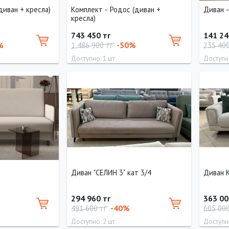
диван + кресла)
Комплект - Родос (диван +
Диван 
кресла)
743 450 тг
141 24
%
-50%
1 486 900 тг
235 40
Доступно: 1 шт
Доступно
Длина
Длина
250 см
240 см
Диван "СЕЛИН 3" кат 3/4
Диван 
294 960 тг
363 00
-40%
491 600 тг
605 00
Доступно: 2 шт
Доступно