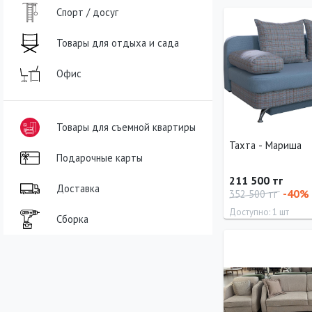
Спорт / досуг
Длина
Ширина
200 см
110 см
Товары для отдыха и сада
Офис
Товары для съемной квартиры
Тахта - Мариша
Подарочные карты
211 500 тг
Доставка
-40%
352 500 тг
Доступно: 1 шт
Сборка
Длина
Ширина
190 см
90 см