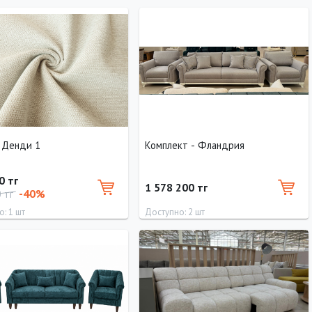
Длина
240 см
- Денди 1
Комплект - Фландрия
0 тг
1 578 200 тг
-40%
0 тг
: 1 шт
Доступно: 2 шт
Ширина
Высота
Длина
Ширина
Высота
90 см
90 см
250 см
110 см
100 см