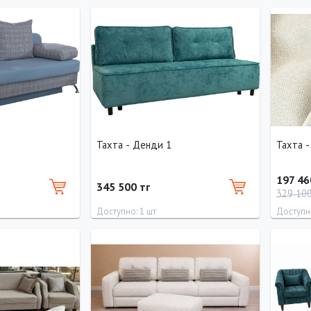
Высота
Длина
90 см
240 см
Тахта - Денди 1
Тахта 
197 46
345 500 тг
329 10
Доступно: 1 шт
Доступно
Высота
Длина
Ширина
Высота
Длина
80 см
200 см
90 см
90 см
200 см