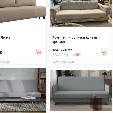
 Лейла
Комплект - Боливия (диван +
кресло)
468 720 тг
0 тг
-40%
781 200 тг
: 1 шт
Доступно: 1 шт
Ширина
Высота
Длина
Ширина
90 см
90 см
240 см
130 см