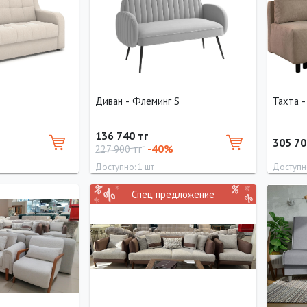
Диван - Флеминг S
Тахта -
136 740 тг
305 70
-40%
227 900 тг
Доступно: 1 шт
Доступно
Спец предложение
Высота
Ширина
Высота
Глубина
Длина
90 см
130 см
80 см
70 см
200 см