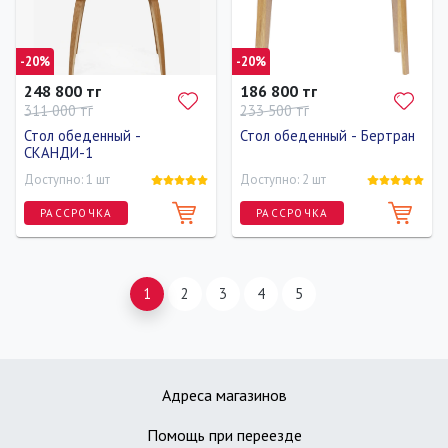
-20%
-20%
248 800 тг
186 800 тг
311 000 тг
233 500 тг
Стол обеденный -
Стол обеденный - Бертран
СКАНДИ-1
Доступно: 1 шт
Доступно: 2 шт
РАССРОЧКА
РАССРОЧКА
Длина
Ширина
Высота
Длина
Ширина
Высота
120 см
120 см
80 см
120 см
80 см
70 см
1
2
3
4
5
Адреса магазинов
Помощь при переезде