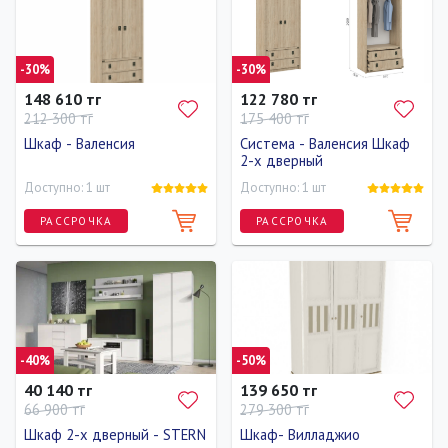
90 см
200 см
60 см
60 см
130 см
40 см
-30%
-30%
148 610 тг
122 780 тг
212 300 тг
175 400 тг
Шкаф - Валенсия
Система - Валенсия Шкаф
2-х дверный
Доступно: 1 шт
Доступно: 1 шт
РАССРОЧКА
РАССРОЧКА
Ширина
Высота
Глубина
Ширина
Высота
Глубина
90 см
210 см
50 см
90 см
210 см
50 см
-40%
-50%
40 140 тг
139 650 тг
66 900 тг
279 300 тг
Шкаф 2-х дверный - STERN
Шкаф- Вилладжио