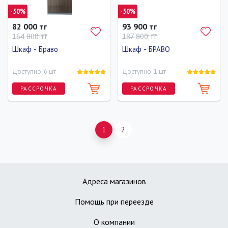
-50%
-50%
82 000 тг
93 900 тг
164 000 тг
187 800 тг
Шкаф - Браво
Шкаф - БРАВО
Доступно: 6 шт
Доступно: 1 шт
РАССРОЧКА
РАССРОЧКА
Ширина
Высота
Глубина
Ширина
Высота
Глубина
95 см
213.5 см
60 см
100 см
213.5 см
60 см
1
2
Адреса магазинов
Помощь при переезде
О компании