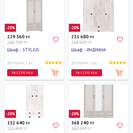
-20%
-20%
229 360 тг
231 680 тг
286 700 тг
289 600 тг
Шкаф - STYLIUS
Шкаф - ИНДИАНА
Доступно: 1 шт
Доступно: 2 шт
РАССРОЧКА
РАССРОЧКА
Ширина
Высота
Глубина
Ширина
Высота
Глубина
110 см
210 см
60 см
150 см
200 см
60 см
-20%
-20%
132 640 тг
368 240 тг
165 800 тг
460 300 тг