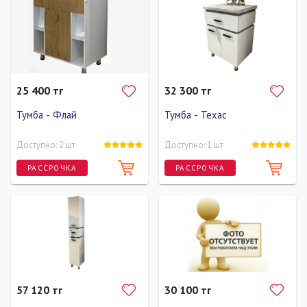
25 400 тг
32 300 тг
Тумба - Флай
Тумба - Техас
Доступно: 2 шт
Доступно: 1 шт
РАССРОЧКА
РАССРОЧКА
Ширина
Высота
Глубина
Ширина
Высота
Глубина
80 см
83 см
43 см
59.4 см
81.5 см
44 см
57 120 тг
30 100 тг