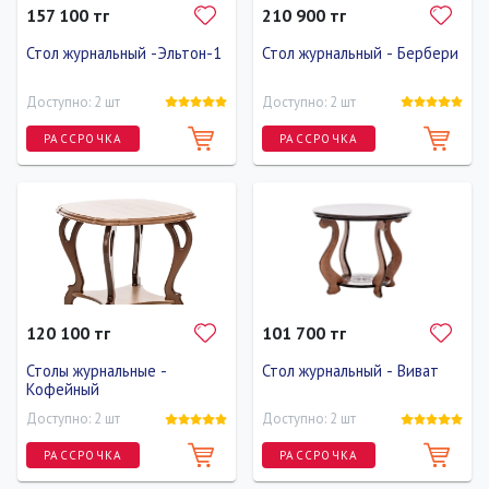
157 100 тг
210 900 тг
Стол журнальный -Эльтон-1
Стол журнальный - Бербери
Доступно: 2 шт
Доступно: 2 шт
РАССРОЧКА
РАССРОЧКА
Длина
Ширина
Высота
Длина
Ширина
Высота
80 см
80 см
50 см
80 см
80 см
40 см
120 100 тг
101 700 тг
Столы журнальные -
Стол журнальный - Виват
Кофейный
Доступно: 2 шт
Доступно: 2 шт
РАССРОЧКА
РАССРОЧКА