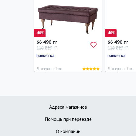
-40%
-40%
66 490 тг
66 490 тг
110 817 тг
110 817 тг
Банкетка
Банкетка
Доступно: 1 шт
Доступно: 1 шт
Длина
Ширина
Высота
Длина
Шири
56 см
120 см
47 см
56 см
120 
Адреса магазинов
Помощь при переезде
О компании