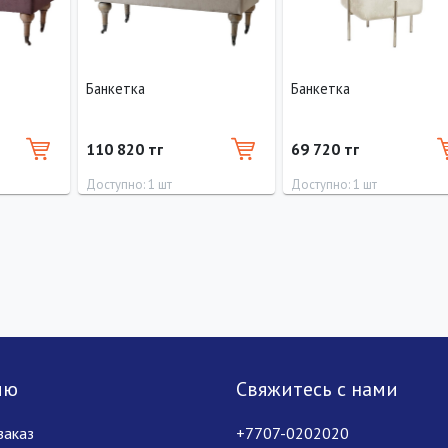
Банкетка
Банкетка
110 820 тг
69 720 тг
Доступно: 1 шт
Доступно: 1 шт
Высота
Длина
Ширина
Высота
Длина
Ширина
Выс
47 см
56 см
120 см
47 см
42 см
42 см
42 
лю
Свяжитесь с нами
заказ
+7707-0202020