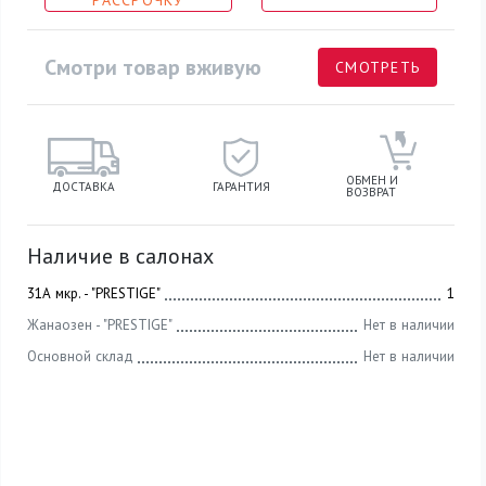
РАССРОЧКУ
Смотри товар вживую
СМОТРЕТЬ
ОБМЕН И
ДОСТАВКА
ГАРАНТИЯ
ВОЗВРАТ
Наличие в салонах
31А мкр. - "PRESTIGE"
1
Жанаозен - "PRESTIGE"
Нет в наличии
Основной склад
Нет в наличии
АртикулGDPJO112-PJ842
Материалбежевый велюр, дерево (дуб)