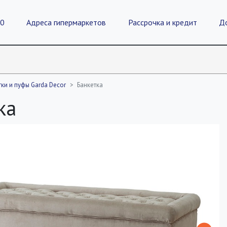
20
Адреса гипермаркетов
Рассрочка и кредит
Д
тки и пуфы Garda Decor
Банкетка
ка