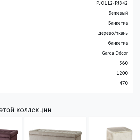
PJO112-PJ842
Бежевый
Банкетка
дерево/ткань
банкетка
Garda Décor
560
1200
470
 этой коллекции