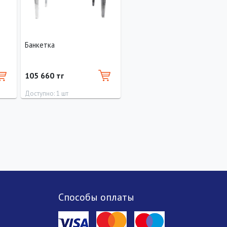
Банкетка
105 660 тг
Доступно: 1 шт
ота
Длина
Ширина
Высота
см
46 см
98 см
46 см
Способы оплаты