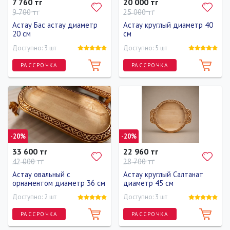
7 760 тг
20 000 тг
9 700 тг
25 000 тг
Астау Бас астау диаметр
Астау круглый диаметр 40
20 см
см
Доступно: 3 шт
Доступно: 5 шт
РАССРОЧКА
РАССРОЧКА
-20%
-20%
33 600 тг
22 960 тг
42 000 тг
28 700 тг
Астау овальный с
Астау круглый Салтанат
орнаментом диаметр 36 см
диаметр 45 см
Доступно: 2 шт
Доступно: 3 шт
РАССРОЧКА
РАССРОЧКА