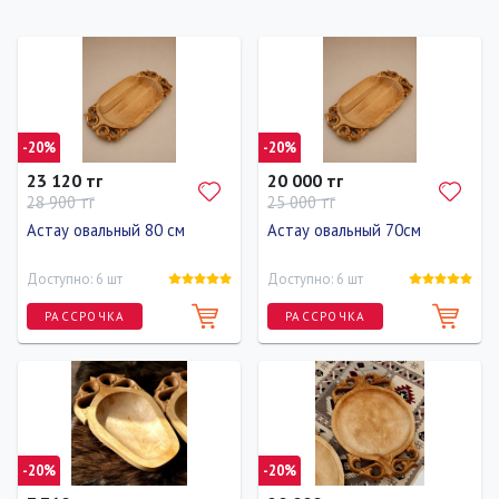
-20%
-20%
23 120 тг
20 000 тг
28 900 тг
25 000 тг
Астау овальный 80 см
Астау овальный 70см
Доступно: 6 шт
Доступно: 6 шт
РАССРОЧКА
РАССРОЧКА
-20%
-20%