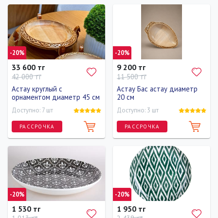
Диаметр
Диаметр
36 см
45 см
-20%
-20%
33 600 тг
9 200 тг
42 000 тг
11 500 тг
Астау круглый с
Астау Бас астау диаметр
орнаментом диаметр 45 см
20 см
Доступно: 7 шт
Доступно: 3 шт
РАССРОЧКА
РАССРОЧКА
Диаметр
45 см
-20%
-20%
1 530 тг
1 950 тг