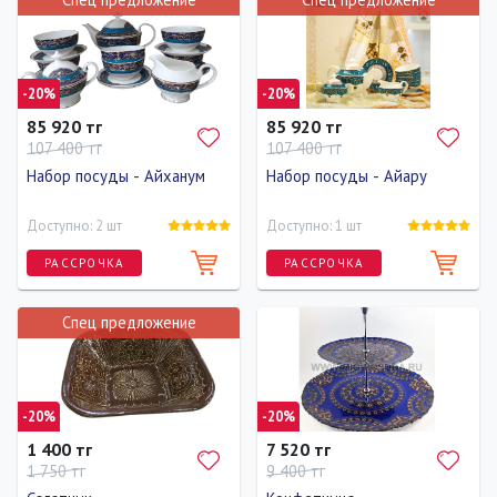
Ширина
Диаметр
30 см
30 см
-20%
-20%
85 920 тг
85 920 тг
107 400 тг
107 400 тг
Набор посуды - Айханум
Набор посуды - Айару
Доступно: 2 шт
Доступно: 1 шт
РАССРОЧКА
РАССРОЧКА
Спец предложение
-20%
-20%
1 400 тг
7 520 тг
1 750 тг
9 400 тг