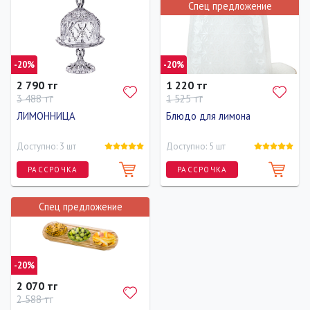
Спец предложение
-20%
-20%
2 790 тг
1 220 тг
3 488 тг
1 525 тг
ЛИМОННИЦА
Блюдо для лимона
Доступно: 3 шт
Доступно: 5 шт
РАССРОЧКА
РАССРОЧКА
Спец предложение
Высота
Диаметр
Диаметр
17 см
11 см
1 см
-20%
2 070 тг
2 588 тг