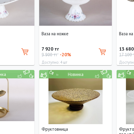
Ваза на ножке
Ваза на
7 920 тг
13 680
-20%
9 900 тг
17 100 
Доступно: 4 шт
Доступно
нка
Новинка
Диаметр
Диамет
25 см
35 см
Фруктовница
Фрукто