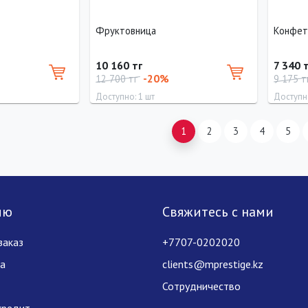
Фруктовница
Конфет
10 160 тг
7 340 
-20%
12 700 тг
9 175 т
Доступно: 1 шт
Доступно
Диаметр
Диамет
1
2
3
4
5
25 см
20.5 см
лю
Свяжитесь с нами
заказ
+7707-0202020
за
clients@mprestige.kz
Сотрудничество