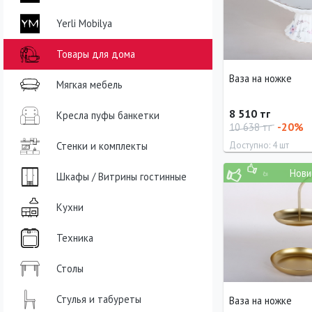
Yerli Mobilya
Товары для дома
Ваза на ножке
Мягкая мебель
8 510 тг
Кресла пуфы банкетки
-20%
10 638 тг
Стенки и комплекты
Доступно: 4 шт
Нови
Длина
Ширина
Шкафы / Витрины гостинные
25 см
25 см
Кухни
Техника
Столы
Стулья и табуреты
Ваза на ножке