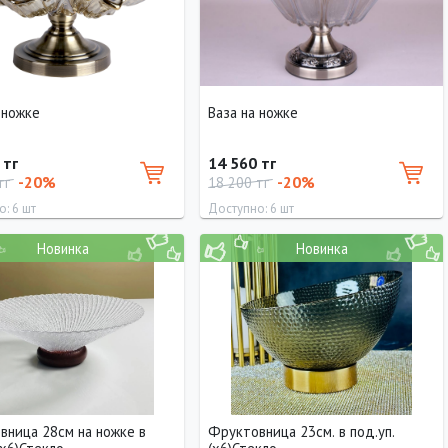
 ножке
Ваза на ножке
 тг
14 560 тг
-20%
-20%
тг
18 200 тг
: 6 шт
Доступно: 6 шт
Новинка
Новинка
р
Высота
Диаметр
20 см
30 см
вница 28см на ножке в
Фруктовница 23см. в под.уп.