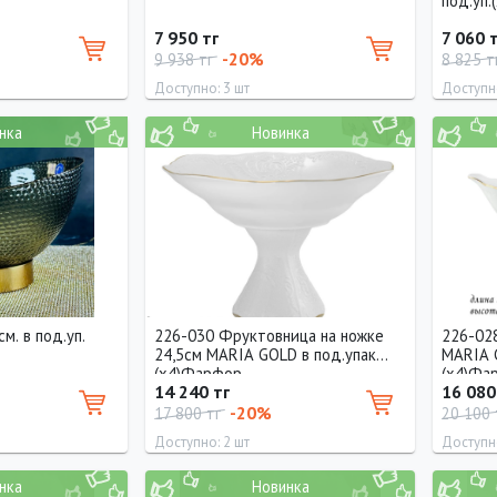
под.уп.
7 950 тг
7 060 
-20%
9 938 тг
8 825 т
Доступно: 3 шт
Доступно
нка
Новинка
Диаметр
Диамет
28 см
28 см
м. в под.уп.
226-030 Фруктовница на ножке
226-02
24,5см MARIA GOLD в под.упак
MARIA 
(х4)Фарфор
(х4)Фа
14 240 тг
16 080
-20%
17 800 тг
20 100
Доступно: 2 шт
Доступно
нка
Новинка
Высота
Диаметр
Диамет