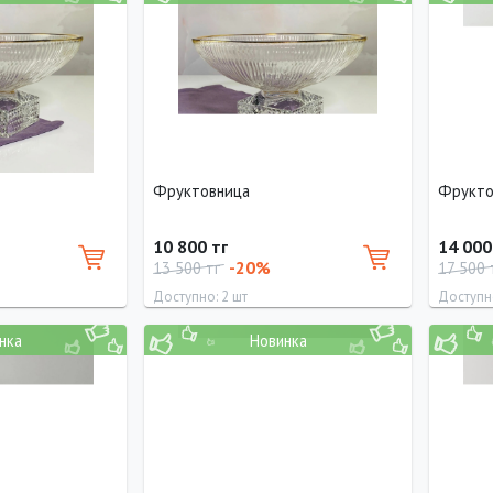
16 см
24.5 см
30 см
Фруктовница
Фрукто
10 800 тг
14 000
-20%
13 500 тг
17 500 
Доступно: 2 шт
Доступно
нка
Новинка
Диаметр
Диамет
21.5 см
31.5 см