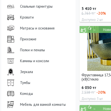
Спальные гарнитуры
5 410 тг
-20%
6 763 тг
Кровати
Доступно: 2 шт
Матрасы и основания
Нови
Высота
Диаметр
30 см
16 см
Прихожие
Полки и пеналы
Камины и консоли
Зеркала
Фруктовница 17,5с
(х8)Стекло
Тумбы
6 030 тг
-20%
7 538 тг
Комоды
Доступно: 3 шт
Мебель для ванной комнаты
Нови