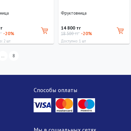
ница
Фруктовница
тг
14 800 тг
-20%
-20%
г
18 500 тг
: 2 шт
Доступно: 1 шт
р
Диаметр
...
8
28 см
Способы оплаты
Мы в социальных сетях