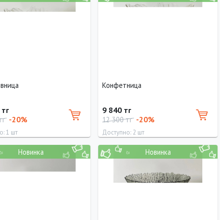
11 см
15 см
вница
Конфетница
 тг
9 840 тг
-20%
-20%
тг
12 300 тг
: 1 шт
Доступно: 2 шт
Новинка
Новинка
р
Диаметр
25 см