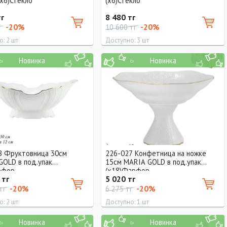
(х6)Стекло
(х6)Стекло
тг
8 480 тг
-20%
-20%
г
10 600 тг
: 2 шт
Доступно: 3 шт
Новинка
Новинка
р
Диаметр
23 см
8 Фруктовница 30см
226-027 Конфетница на ножке
GOLD в под.упак
15см MARIA GOLD в под.упак
рфор
(х18)Фарфор
 тг
5 020 тг
-20%
-20%
 тг
6 275 тг
: 2 шт
Доступно: 1 шт
Новинка
Новинка
р
Высота
Диаметр