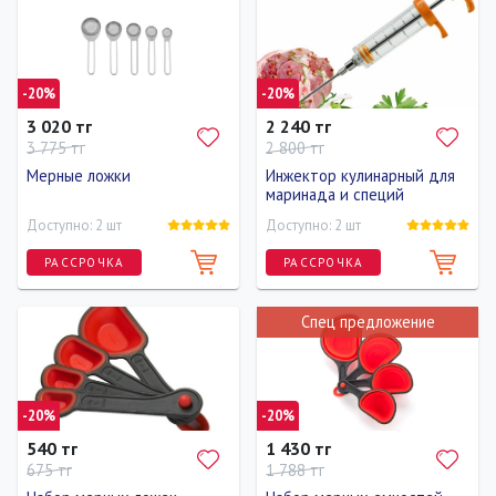
-20%
-20%
3 020 тг
2 240 тг
3 775 тг
2 800 тг
Мерные ложки
Инжектор кулинарный для
маринада и специй
Доступно: 2 шт
Доступно: 2 шт
РАССРОЧКА
РАССРОЧКА
Спец предложение
-20%
-20%
540 тг
1 430 тг
675 тг
1 788 тг