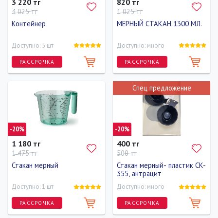
3 220 тг
820 тг
4 025 тг
1 025 тг
Контейнер
МЕРНЫЙ СТАКАН 1300 МЛ.
Доступно: 5 шт
Доступно: много
РАССРОЧКА
РАССРОЧКА
Спец предложение
Длина
Ширина
Высота
13 см
18.5 см
14 см
-20%
-20%
1 180 тг
400 тг
1 475 тг
500 тг
Стакан мерный
Стакан мерный- пластик CK-
355, антрацит
Доступно: 1 шт
Доступно: много
РАССРОЧКА
РАССРОЧКА