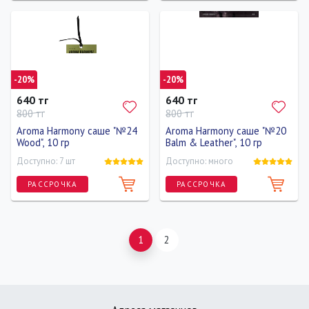
-20%
-20%
640 тг
640 тг
800 тг
800 тг
Aroma Harmony саше "№24
Aroma Harmony саше "№20
Wood", 10 гр
Balm & Leather", 10 гр
Доступно: 7 шт
Доступно: много
РАССРОЧКА
РАССРОЧКА
1
2