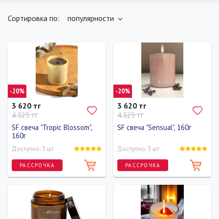
найдено
400
товаров
ПОКАЗАТЬ
Сортировка по:
популярности
-20%
-20%
3 620 тг
3 620 тг
4 525 тг
4 525 тг
SF свеча "Tropic Blossom",
SF свеча "Sensual", 160г
160г
Доступно: 3 шт
Доступно: 3 шт
РАССРОЧКА
РАССРОЧКА