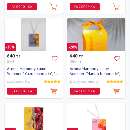
РАССРОЧКА
РАССРОЧКА
-20%
-20%
640 тг
640 тг
800 тг
800 тг
Aroma Harmony саше
Aroma Harmony саше
Summer "Yuzu mandarin", 10
Summer "Mangо lemonade",
гр
10 гр
Доступно: 6 шт
Доступно: много
РАССРОЧКА
РАССРОЧКА