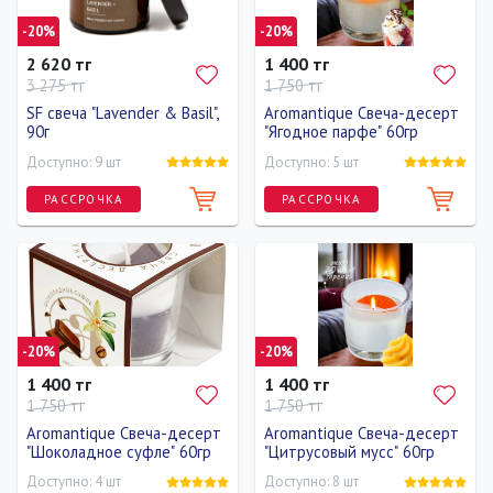
-20%
-20%
2 620 тг
1 400 тг
3 275 тг
1 750 тг
SF свеча "Lavender & Basil",
Aromantique Свеча-десерт
90г
"Ягодное парфе" 60гр
Доступно: 9 шт
Доступно: 5 шт
РАССРОЧКА
РАССРОЧКА
-20%
-20%
1 400 тг
1 400 тг
1 750 тг
1 750 тг
Aromantique Свеча-десерт
Aromantique Свеча-десерт
"Шоколадное суфле" 60гр
"Цитрусовый мусс" 60гр
Доступно: 4 шт
Доступно: 8 шт