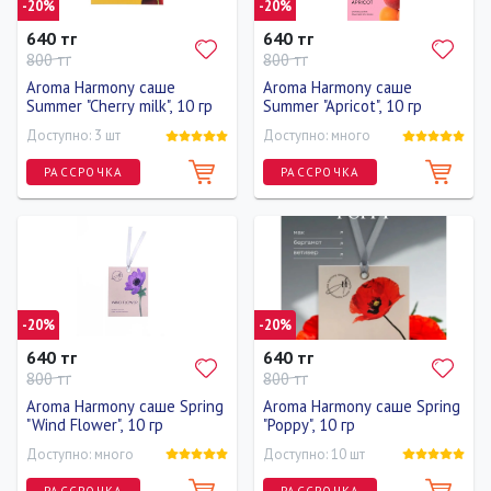
-20%
-20%
640 тг
640 тг
800 тг
800 тг
Aroma Harmony саше
Aroma Harmony саше
Summer "Cherry milk", 10 гр
Summer "Apricot", 10 гр
Доступно: 3 шт
Доступно: много
РАССРОЧКА
РАССРОЧКА
-20%
-20%
640 тг
640 тг
800 тг
800 тг
Aroma Harmony саше Spring
Aroma Harmony саше Spring
"Wind Flower", 10 гр
"Poppy", 10 гр
Доступно: много
Доступно: 10 шт
РАССРОЧКА
РАССРОЧКА