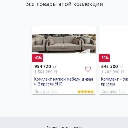
Все товары этой коллекции
-40%
-50%
954 720 тг
642 500 тг
1 591 200 тг
1 285 000 тг
Комплект мягкой мебели диван
Комплект - Ун
и 2 кресла УНО
кресла)
Доступно: 1 шт
Доступно: 1 шт
Длина
Ширина
Высота
Длина
Шир
240 см
110 см
90 см
240 см
110
Адреса магазинов