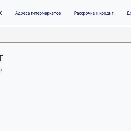
20
Адреса гипермаркетов
Рассрочка и кредит
Д
г
н