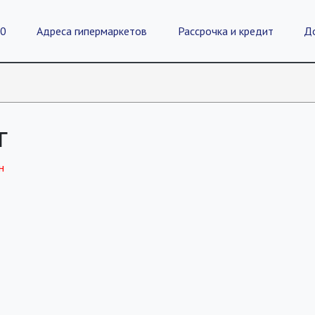
20
Адреса гипермаркетов
Рассрочка и кредит
Д
г
н