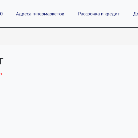
20
Адреса гипермаркетов
Рассрочка и кредит
Д
г
н