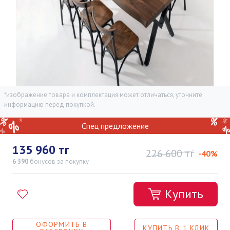
*изображение товара и комплектация может отличаться, уточните
информацию перед покупкой.
Спец предложение
135 960 тг
226 600 тг
-40%
6 390
бонусов
за покупку
Купить
ОФОРМИТЬ В
КУПИТЬ В 1 КЛИК