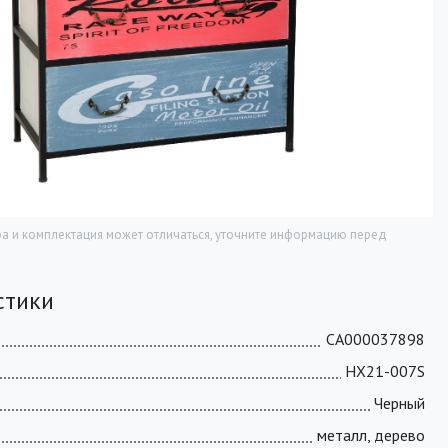
а и комплектация может отличаться, уточните информацию перед
стики
СА000037898
HX21-007S
Черный
металл, дерево