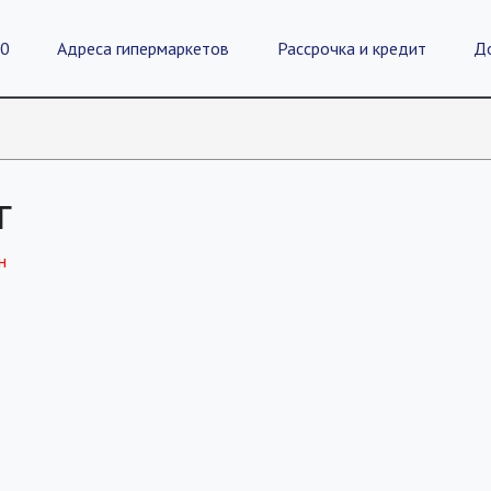
20
Адреса гипермаркетов
Рассрочка и кредит
Д
г
н