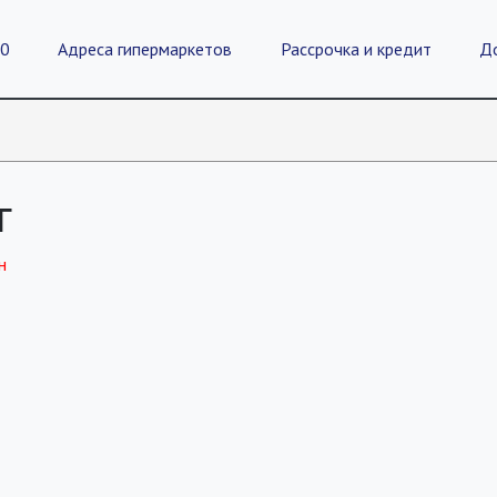
20
Адреса гипермаркетов
Рассрочка и кредит
Д
г
н