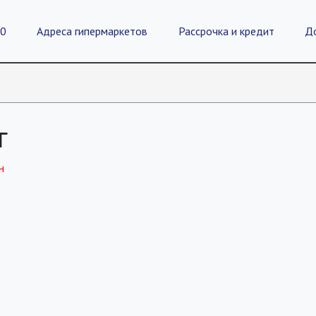
20
Адреса гипермаркетов
Рассрочка и кредит
Д
г
н