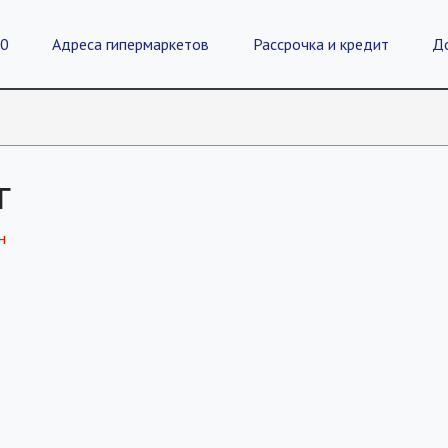
20
Адреса гипермаркетов
Рассрочка и кредит
Д
г
н