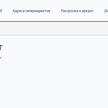
20
Адреса гипермаркетов
Рассрочка и кредит
Д
г
н