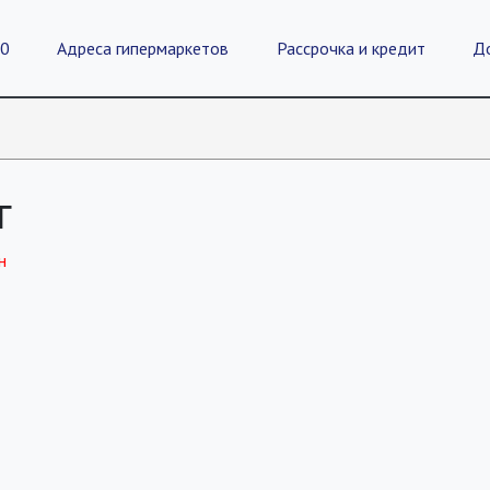
20
Адреса гипермаркетов
Рассрочка и кредит
Д
г
н