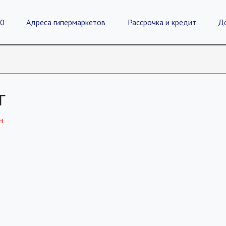
20
Адреса гипермаркетов
Рассрочка и кредит
Д
г
н