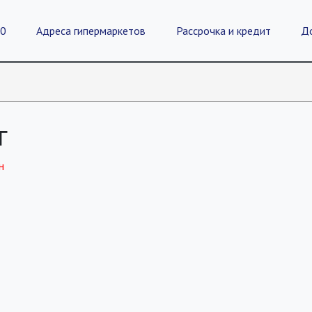
20
Адреса гипермаркетов
Рассрочка и кредит
Д
г
н