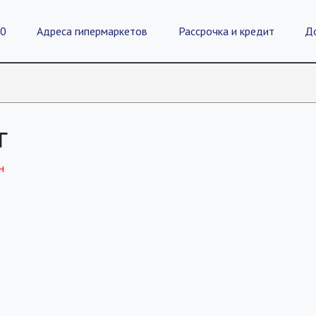
20
Адреса гипермаркетов
Рассрочка и кредит
Д
г
н