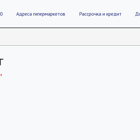
20
Адреса гипермаркетов
Рассрочка и кредит
Д
г
н