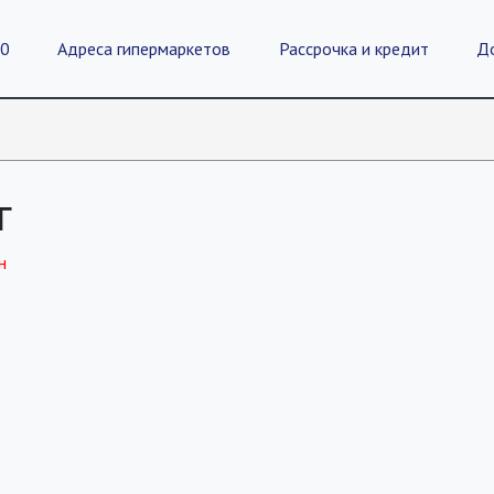
20
Адреса гипермаркетов
Рассрочка и кредит
Д
г
н