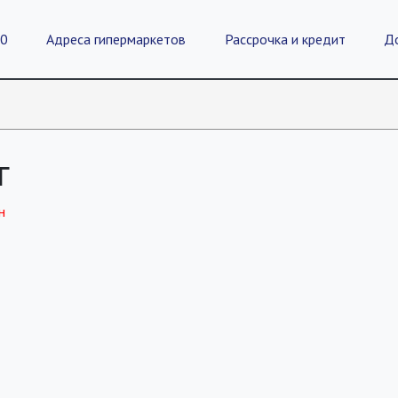
20
Адреса гипермаркетов
Рассрочка и кредит
Д
г
н