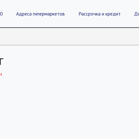
20
Адреса гипермаркетов
Рассрочка и кредит
Д
г
н