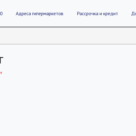
20
Адреса гипермаркетов
Рассрочка и кредит
Д
г
н