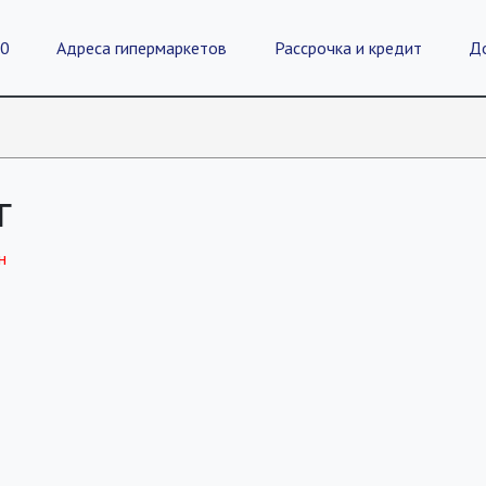
20
Адреса гипермаркетов
Рассрочка и кредит
Д
г
н