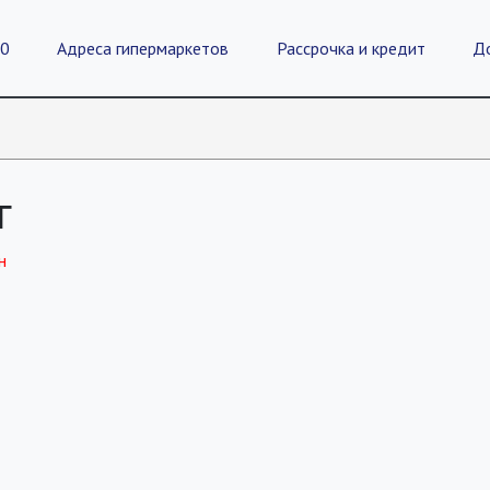
20
Адреса гипермаркетов
Рассрочка и кредит
Д
г
н