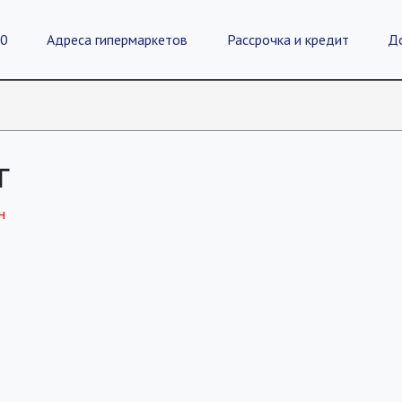
20
Адреса гипермаркетов
Рассрочка и кредит
Д
г
н