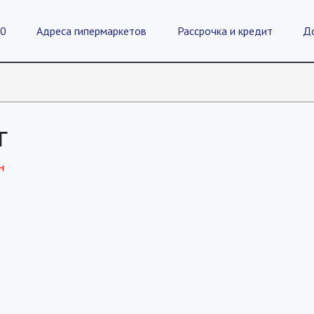
20
Адреса гипермаркетов
Рассрочка и кредит
Д
г
н