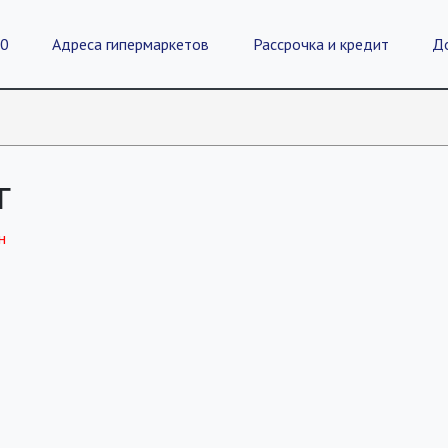
20
Адреса гипермаркетов
Рассрочка и кредит
Д
г
н