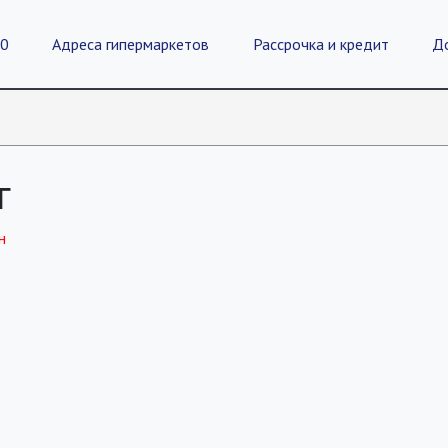
20
Адреса гипермаркетов
Рассрочка и кредит
Д
г
н