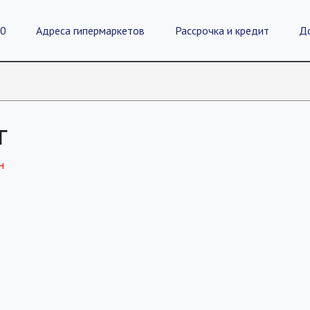
20
Адреса гипермаркетов
Рассрочка и кредит
Д
г
н