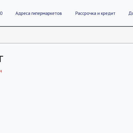
20
Адреса гипермаркетов
Рассрочка и кредит
Д
г
н