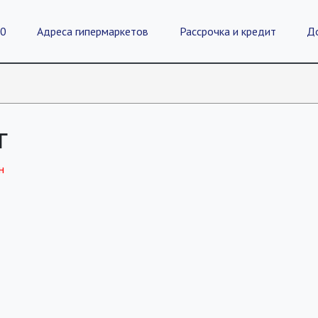
20
Адреса гипермаркетов
Рассрочка и кредит
Д
г
н